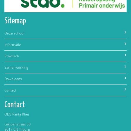
Sitemap
Onze school
Informatie
Praktisch
Samenwerking
Downloads
Contact
Contact
OBS Panta Rhei
Galjoenstraat 50
5017 CN Tilburg